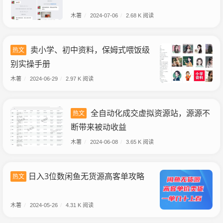
木薯
/
2024-07-06
/
2.68 K 阅读
卖小学、初中资料，保姆式喂饭级
热文
别实操手册
木薯
/
2024-06-29
/
2.97 K 阅读
全自动化成交虚拟资源站，源源不
热文
断带来被动收益
木薯
/
2024-06-08
/
3.65 K 阅读
日入3位数闲鱼无货源高客单攻略
热文
木薯
/
2024-05-26
/
4.31 K 阅读