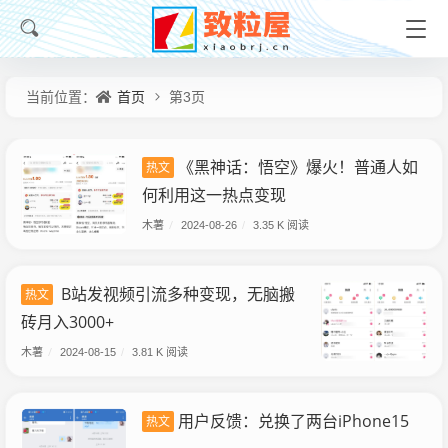
首页
当前位置：
第3页
《黑神话：悟空》爆火！普通人如
热文
何利用这一热点变现
木薯
/
2024-08-26
/
3.35 K 阅读
B站发视频引流多种变现，无脑搬
热文
砖月入3000+
木薯
/
2024-08-15
/
3.81 K 阅读
用户反馈：兑换了两台iPhone15
热文