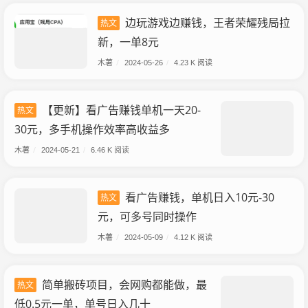
边玩游戏边赚钱，王者荣耀残局拉
热文
新，一单8元
木薯
/
2024-05-26
/
4.23 K 阅读
【更新】看广告赚钱单机一天20-
热文
30元，多手机操作效率高收益多
木薯
/
2024-05-21
/
6.46 K 阅读
看广告赚钱，单机日入10元-30
热文
元，可多号同时操作
木薯
/
2024-05-09
/
4.12 K 阅读
简单搬砖项目，会网购都能做，最
热文
低0.5元一单，单号日入几十